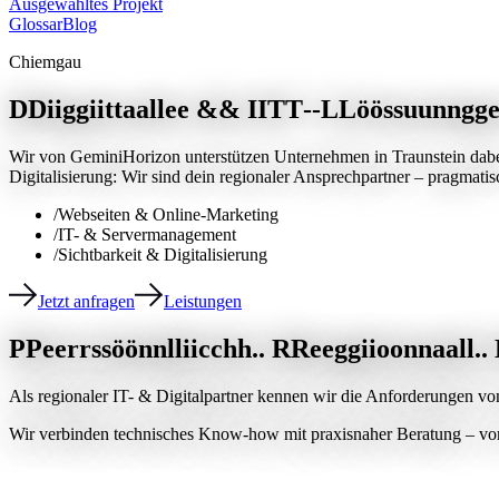
Ausgewähltes Projekt
Glossar
Blog
Chiemgau
D
D
i
i
g
g
i
i
t
t
a
a
l
l
e
e
&
&
I
I
T
T
-
-
L
L
ö
ö
s
s
u
u
n
n
g
g
Wir von GeminiHorizon unterstützen Unternehmen in Traunstein dabei, 
Digitalisierung: Wir sind dein regionaler Ansprechpartner – pragmatisc
/
Webseiten & Online-Marketing
/
IT- & Servermanagement
/
Sichtbarkeit & Digitalisierung
Jetzt anfragen
Leistungen
P
P
e
e
r
r
s
s
ö
ö
n
n
l
l
i
i
c
c
h
h
.
.
R
R
e
e
g
g
i
i
o
o
n
n
a
a
l
l
.
.
Als regionaler IT- & Digitalpartner kennen wir die Anforderungen vo
Wir verbinden technisches Know-how mit praxisnaher Beratung – vor O