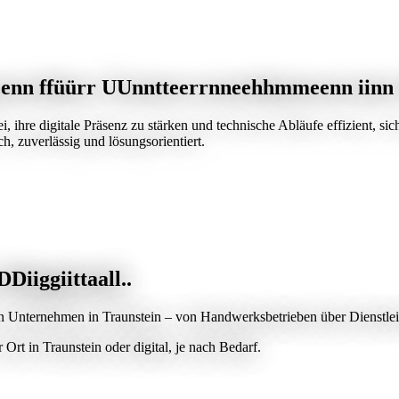
e
e
n
n
f
f
ü
ü
r
r
U
U
n
n
t
t
e
e
r
r
n
n
e
e
h
h
m
m
e
e
n
n
i
i
n
n
ihre digitale Präsenz zu stärken und technische Abläufe effizient, sic
h, zuverlässig und lösungsorientiert.
D
D
i
i
g
g
i
i
t
t
a
a
l
l
.
.
n Unternehmen in Traunstein – von Handwerksbetrieben über Dienstleis
rt in Traunstein oder digital, je nach Bedarf.