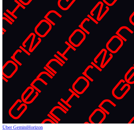
Über GeminiHorizon