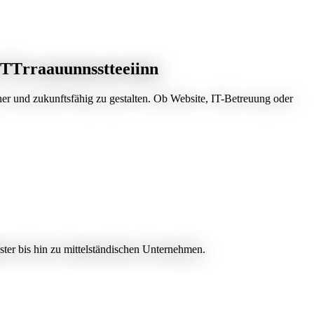
T
T
r
r
a
a
u
u
n
n
s
s
t
t
e
e
i
i
n
n
her und zukunftsfähig zu gestalten. Ob Website, IT-Betreuung oder
ter bis hin zu mittelständischen Unternehmen.