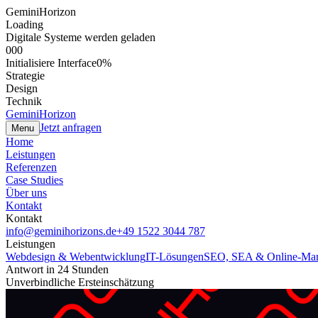
GeminiHorizon
Loading
Digitale Systeme werden geladen
000
Initialisiere Interface
0
%
Strategie
Design
Technik
GeminiHorizon
Jetzt anfragen
Menu
Home
Leistungen
Referenzen
Case Studies
Über uns
Kontakt
Kontakt
info@geminihorizons.de
+49 1522 3044 787
Leistungen
Webdesign & Webentwicklung
IT-Lösungen
SEO, SEA & Online-Mar
Antwort in 24 Stunden
Unverbindliche Ersteinschätzung