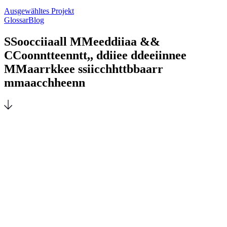
Ausgewähltes Projekt
Glossar
Blog
S
S
o
o
c
c
i
i
a
a
l
l
M
M
e
e
d
d
i
i
a
a
&
&
C
C
o
o
n
n
t
t
e
e
n
n
t
t
,
,
d
d
i
i
e
e
d
d
e
e
i
i
n
n
e
e
M
M
a
a
r
r
k
k
e
e
s
s
i
i
c
c
h
h
t
t
b
b
a
a
r
r
m
m
a
a
c
c
h
h
e
e
n
n