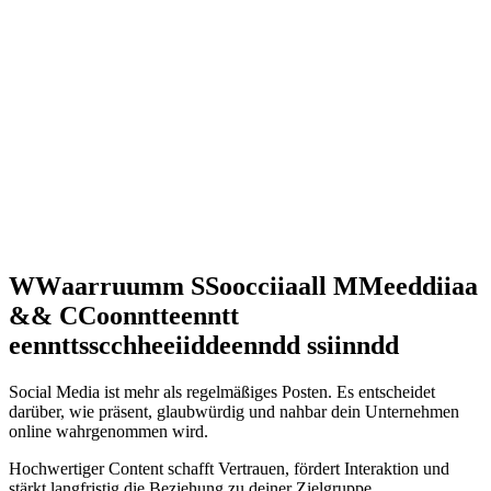
W
W
a
a
r
r
u
u
m
m
S
S
o
o
c
c
i
i
a
a
l
l
M
M
e
e
d
d
i
i
a
a
&
&
C
C
o
o
n
n
t
t
e
e
n
n
t
t
e
e
n
n
t
t
s
s
c
c
h
h
e
e
i
i
d
d
e
e
n
n
d
d
s
s
i
i
n
n
d
d
Social Media ist mehr als regelmäßiges Posten. Es entscheidet
darüber, wie präsent, glaubwürdig und nahbar dein Unternehmen
online wahrgenommen wird.
Hochwertiger Content schafft Vertrauen, fördert Interaktion und
stärkt langfristig die Beziehung zu deiner Zielgruppe.