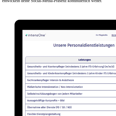
entwickeln deine Social-Media-Präsenz kontinuierlich weiter.