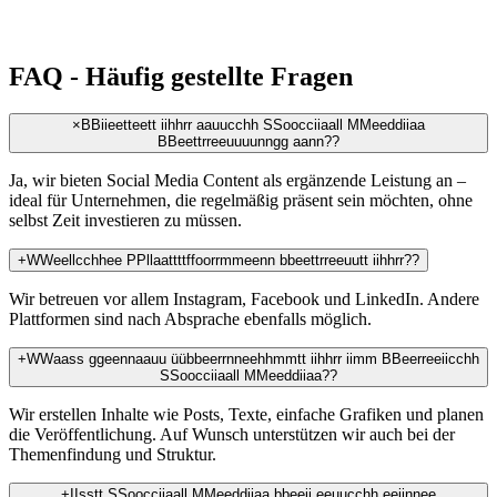
FAQ - Häufig gestellte Fragen
×
B
B
i
i
e
e
t
t
e
e
t
t
i
i
h
h
r
r
a
a
u
u
c
c
h
h
S
S
o
o
c
c
i
i
a
a
l
l
M
M
e
e
d
d
i
i
a
a
B
B
e
e
t
t
r
r
e
e
u
u
u
u
n
n
g
g
a
a
n
n
?
?
Ja, wir bieten Social Media Content als ergänzende Leistung an –
ideal für Unternehmen, die regelmäßig präsent sein möchten, ohne
selbst Zeit investieren zu müssen.
+
W
W
e
e
l
l
c
c
h
h
e
e
P
P
l
l
a
a
t
t
t
t
f
f
o
o
r
r
m
m
e
e
n
n
b
b
e
e
t
t
r
r
e
e
u
u
t
t
i
i
h
h
r
r
?
?
Wir betreuen vor allem Instagram, Facebook und LinkedIn. Andere
Plattformen sind nach Absprache ebenfalls möglich.
+
W
W
a
a
s
s
g
g
e
e
n
n
a
a
u
u
ü
ü
b
b
e
e
r
r
n
n
e
e
h
h
m
m
t
t
i
i
h
h
r
r
i
i
m
m
B
B
e
e
r
r
e
e
i
i
c
c
h
h
S
S
o
o
c
c
i
i
a
a
l
l
M
M
e
e
d
d
i
i
a
a
?
?
Wir erstellen Inhalte wie Posts, Texte, einfache Grafiken und planen
die Veröffentlichung. Auf Wunsch unterstützen wir auch bei der
Themenfindung und Struktur.
+
I
I
s
s
t
t
S
S
o
o
c
c
i
i
a
a
l
l
M
M
e
e
d
d
i
i
a
a
b
b
e
e
i
i
e
e
u
u
c
c
h
h
e
e
i
i
n
n
e
e