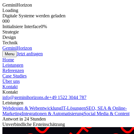
GeminiHorizon
Loading
Digitale Systeme werden geladen
000
Initialisiere Interface
0
%
Strategie
Design
Technik
GeminiHorizon
Jetzt anfragen
Menu
Home
Leistungen
Referenzen
Case Studies
Über uns
Kontakt
Kontakt
info@geminihorizons.de
+49 1522 3044 787
Leistungen
Webdesign & Webentwicklung
IT-Lösungen
SEO, SEA & Online-
Marketing
Integrationen & Automatisierung
Social Media & Content
Antwort in 24 Stunden
Unverbindliche Ersteinschätzung