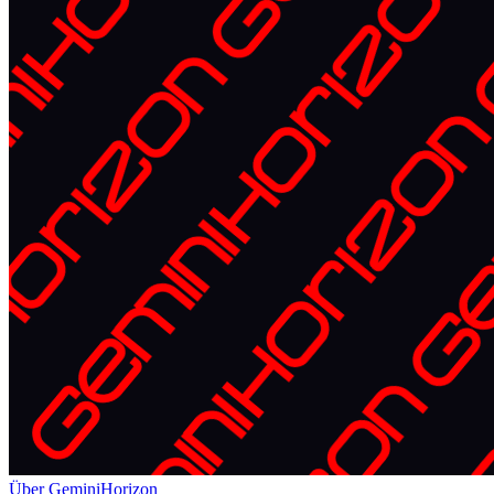
Über GeminiHorizon