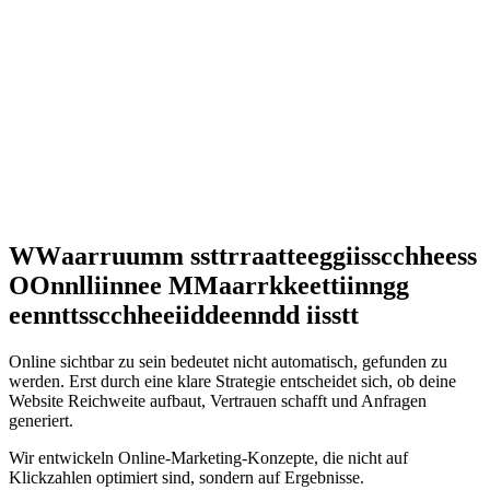
W
W
a
a
r
r
u
u
m
m
s
s
t
t
r
r
a
a
t
t
e
e
g
g
i
i
s
s
c
c
h
h
e
e
s
s
O
O
n
n
l
l
i
i
n
n
e
e
M
M
a
a
r
r
k
k
e
e
t
t
i
i
n
n
g
g
e
e
n
n
t
t
s
s
c
c
h
h
e
e
i
i
d
d
e
e
n
n
d
d
i
i
s
s
t
t
Online sichtbar zu sein bedeutet nicht automatisch, gefunden zu
werden. Erst durch eine klare Strategie entscheidet sich, ob deine
Website Reichweite aufbaut, Vertrauen schafft und Anfragen
generiert.
Wir entwickeln Online-Marketing-Konzepte, die nicht auf
Klickzahlen optimiert sind, sondern auf Ergebnisse.