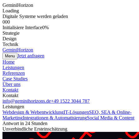
GeminiHorizon
Loading
Digitale Systeme werden geladen
000
Initialisiere Interface
0
%
Strategie
Design
Technik
GeminiHorizon
Jetzt anfragen
Menu
Home
Leistungen
Referenzen
Case Studies
Über uns
Kontakt
Kontakt
info@geminihorizons.de
+49 1522 3044 787
Leistungen
Webdesign & Webentwicklung
IT-Lösungen
SEO, SEA & Online-
Marketing
Integrationen & Automatisierung
Social Media & Content
Antwort in 24 Stunden
Unverbindliche Ersteinschätzung