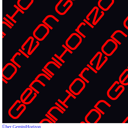
Über GeminiHorizon