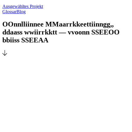
Ausgewähltes Projekt
Glossar
Blog
O
O
n
n
l
l
i
i
n
n
e
e
M
M
a
a
r
r
k
k
e
e
t
t
i
i
n
n
g
g
,
,
d
d
a
a
s
s
w
w
i
i
r
r
k
k
t
t
–
–
v
v
o
o
n
n
S
S
E
E
O
O
b
b
i
i
s
s
S
S
E
E
A
A