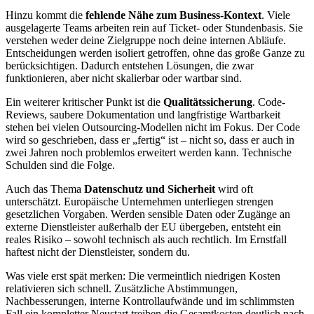
Hinzu kommt die
fehlende Nähe zum Business-Kontext
. Viele
ausgelagerte Teams arbeiten rein auf Ticket- oder Stundenbasis. Sie
verstehen weder deine Zielgruppe noch deine internen Abläufe.
Entscheidungen werden isoliert getroffen, ohne das große Ganze zu
berücksichtigen. Dadurch entstehen Lösungen, die zwar
funktionieren, aber nicht skalierbar oder wartbar sind.
Ein weiterer kritischer Punkt ist die
Qualitätssicherung
. Code-
Reviews, saubere Dokumentation und langfristige Wartbarkeit
stehen bei vielen Outsourcing-Modellen nicht im Fokus. Der Code
wird so geschrieben, dass er „fertig“ ist – nicht so, dass er auch in
zwei Jahren noch problemlos erweitert werden kann. Technische
Schulden sind die Folge.
Auch das Thema
Datenschutz und Sicherheit
wird oft
unterschätzt. Europäische Unternehmen unterliegen strengen
gesetzlichen Vorgaben. Werden sensible Daten oder Zugänge an
externe Dienstleister außerhalb der EU übergeben, entsteht ein
reales Risiko – sowohl technisch als auch rechtlich. Im Ernstfall
haftest nicht der Dienstleister, sondern du.
Was viele erst spät merken: Die vermeintlich niedrigen Kosten
relativieren sich schnell. Zusätzliche Abstimmungen,
Nachbesserungen, interne Kontrollaufwände und im schlimmsten
Fall ein kompletter Neustart treiben die Gesamtkosten deutlich nach