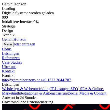
GeminiHorizon
Loading
Digitale Systeme werden geladen
000
Initialisiere Interface
0
%
Strategie
Design
Technik
GeminiHorizon
Jetzt anfragen
Menu
Home
Leistungen
Referenzen
Case Studies
Über uns
Kontakt
Kontakt
info@geminihorizons.de
+49 1522 3044 787
Leistungen
Webdesign & Webentwicklung
IT-Lösungen
SEO, SEA & Online-
Marketing
Integrationen & Automatisierung
Social Media & Content
Antwort in 24 Stunden
Unverbindliche Ersteinschätzung