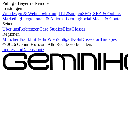
Piding · Bayern · Remote
Leistungen
Webdesign & Webentwicklung
IT-Lösungen
SEO, SEA & Online-
Marketing
Integrationen & Automatisierung
Social Media & Content
Seiten
Über uns
Referenzen
Case Studies
Blog
Glossar
Regionen
München
Frankfurt
Berlin
Wien
Stuttgart
Köln
Düsseldorf
Budapest
©
2026
GeminiHorizon. Alle Rechte vorbehalten.
Impressum
Datenschutz