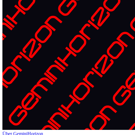
Über GeminiHorizon