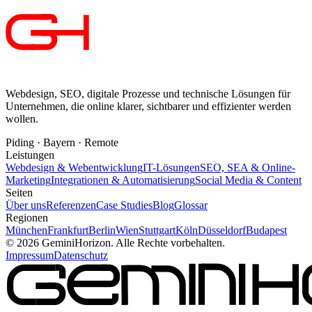
Webdesign, SEO, digitale Prozesse und technische Lösungen für
Unternehmen, die online klarer, sichtbarer und effizienter werden
wollen.
Piding · Bayern · Remote
Leistungen
Webdesign & Webentwicklung
IT-Lösungen
SEO, SEA & Online-
Marketing
Integrationen & Automatisierung
Social Media & Content
Seiten
Über uns
Referenzen
Case Studies
Blog
Glossar
Regionen
München
Frankfurt
Berlin
Wien
Stuttgart
Köln
Düsseldorf
Budapest
©
2026
GeminiHorizon. Alle Rechte vorbehalten.
Impressum
Datenschutz