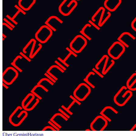
Über GeminiHorizon