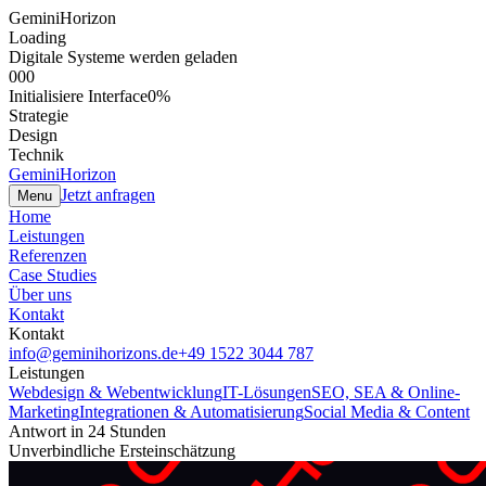
GeminiHorizon
Loading
Digitale Systeme werden geladen
000
Initialisiere Interface
0
%
Strategie
Design
Technik
GeminiHorizon
Jetzt anfragen
Menu
Home
Leistungen
Referenzen
Case Studies
Über uns
Kontakt
Kontakt
info@geminihorizons.de
+49 1522 3044 787
Leistungen
Webdesign & Webentwicklung
IT-Lösungen
SEO, SEA & Online-
Marketing
Integrationen & Automatisierung
Social Media & Content
Antwort in 24 Stunden
Unverbindliche Ersteinschätzung