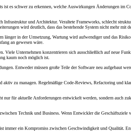
sts ist es schwer zu erkennen, welche Auswirkungen Änderungen im Cod
h Infrastruktur und Architektur. Veraltete Frameworks, schlecht struk
rweiterungen wird deutlich, dass das bestehende System nicht mehr mit 
 länger in der Umsetzung, Wartung wird aufwendiger und das Risiko vo
Anfang an gewesen wäre.
den. Viele Unternehmen konzentrieren sich ausschließlich auf neue Fu
ung kaum noch möglich ist.
dungen. Entweder müssen große Teile der Software neu aufgebaut werd
und aktiv zu managen. Regelmäßige Code-Reviews, Refactoring und klar
icht nur für aktuelle Anforderungen entwickelt werden, sondern auch zuk
wischen Technik und Business. Wenn Entwickler die Geschäftsziele ve
 ist immer ein Kompromiss zwischen Geschwindigkeit und Qualität. Ent