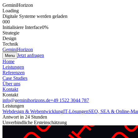
GeminiHorizon
Loading
Digitale Systeme werden geladen
000
Initialisiere Interface
0
%
Strategie
Design
Technik
GeminiHorizon
Jetzt anfragen
Menu
Home
Leistungen
Referenzen
Case Studies
Über uns
Kontakt
Kontakt
info@geminihorizons.de
+49 1522 3044 787
Leistungen
Webdesign & Webentwicklung
IT-Lösungen
SEO, SEA & Online-Mar
Antwort in 24 Stunden
Unverbindliche Ersteinschätzung