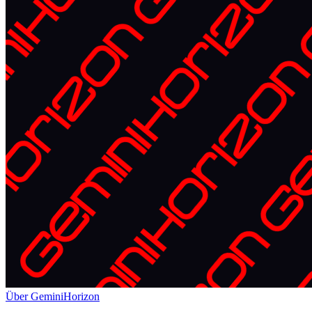
Über GeminiHorizon