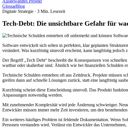
Ausgewähltes Projekt
Glossar
Blog
Digitale Strategie
·
3
Min. Lesezeit
Tech-Debt: Die unsichtbare Gefahr für w
Software entwickelt sich selten in perfekten, klar geplanten Struktur
verändert. Was kurzfristig sinnvoll erscheint, kann langfristig jedo
Der Begriff „Tech Debt“ beschreibt die Konsequenzen von schnellen o
wartbar oder skalierbar sind. Ähnlich wie bei finanziellen Schulden 
Technische Schulden entstehen oft aus Zeitdruck. Projekte müssen s
greifen dann auf schnelle Lösungen zurück, statt eine langfristig sau
Kurzfristig scheint diese Entscheidung sinnvoll. Das Produkt funktion
Anpassungen notwendig werden.
Mit zunehmender Komplexität wird jede Änderung schwieriger. Neue 
Entwickler müssen immer mehr Zeit investieren, um den bestehenden
Ein weiteres häufiges Problem ist fehlende Dokumentation. Wenn Sof
Personen verstanden wird. Verlässt ein Entwickler das Unternehmen, 