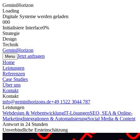
GeminiHorizon
Loading
Digitale Systeme werden geladen
000
Initialisiere Interface
0
%
Strategie
Design
Technik
GeminiHorizon
Jetzt anfragen
Menu
Home
Leistungen
Referenzen
Case Studies
Über uns
Kontakt
Kontakt
info@geminihorizons.de
+49 1522 3044 787
Leistungen
Webdesign & Webentwicklung
IT-Lösungen
SEO, SEA & Online-
Marketing
Integrationen & Automatisierung
Social Media & Content
Antwort in 24 Stunden
Unverbindliche Ersteinschätzung