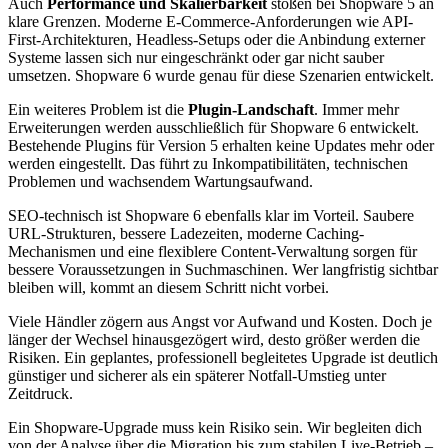
Auch
Performance und Skalierbarkeit
stoßen bei Shopware 5 an
klare Grenzen. Moderne E-Commerce-Anforderungen wie API-
First-Architekturen, Headless-Setups oder die Anbindung externer
Systeme lassen sich nur eingeschränkt oder gar nicht sauber
umsetzen. Shopware 6 wurde genau für diese Szenarien entwickelt.
Ein weiteres Problem ist die
Plugin-Landschaft
. Immer mehr
Erweiterungen werden ausschließlich für Shopware 6 entwickelt.
Bestehende Plugins für Version 5 erhalten keine Updates mehr oder
werden eingestellt. Das führt zu Inkompatibilitäten, technischen
Problemen und wachsendem Wartungsaufwand.
SEO-technisch ist Shopware 6 ebenfalls klar im Vorteil. Saubere
URL-Strukturen, bessere Ladezeiten, moderne Caching-
Mechanismen und eine flexiblere Content-Verwaltung sorgen für
bessere Voraussetzungen in Suchmaschinen. Wer langfristig sichtbar
bleiben will, kommt an diesem Schritt nicht vorbei.
Viele Händler zögern aus Angst vor Aufwand und Kosten. Doch je
länger der Wechsel hinausgezögert wird, desto größer werden die
Risiken. Ein geplantes, professionell begleitetes Upgrade ist deutlich
günstiger und sicherer als ein späterer Notfall-Umstieg unter
Zeitdruck.
Ein Shopware-Upgrade muss kein Risiko sein. Wir begleiten dich
von der Analyse über die Migration bis zum stabilen Live-Betrieb –