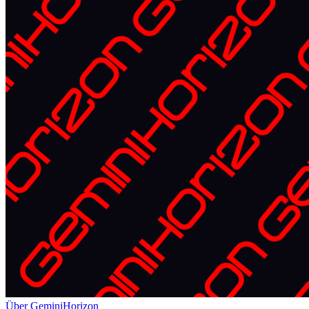
Über GeminiHorizon