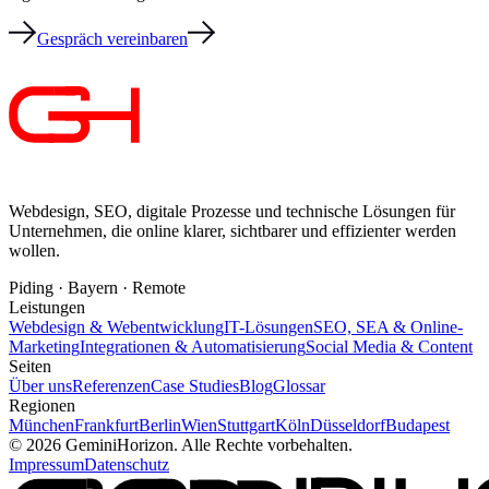
Gespräch vereinbaren
Webdesign, SEO, digitale Prozesse und technische Lösungen für
Unternehmen, die online klarer, sichtbarer und effizienter werden
wollen.
Piding · Bayern · Remote
Leistungen
Webdesign & Webentwicklung
IT-Lösungen
SEO, SEA & Online-
Marketing
Integrationen & Automatisierung
Social Media & Content
Seiten
Über uns
Referenzen
Case Studies
Blog
Glossar
Regionen
München
Frankfurt
Berlin
Wien
Stuttgart
Köln
Düsseldorf
Budapest
©
2026
GeminiHorizon. Alle Rechte vorbehalten.
Impressum
Datenschutz