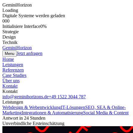
GeminiHorizon
Loading
Digitale Systeme werden geladen
000
Initialisiere Interface
0
%
Strategie
Design
Technik
GeminiHorizon
Jetzt anfragen
Menu
Home
Leistungen
Referenzen
Case Studies
Über uns
Kontakt
Kontakt
info@geminihorizons.de
+49 1522 3044 787
Leistungen
Webdesign & Webentwicklung
IT-Lösungen
SEO, SEA & Online-
Marketing
Integrationen & Automatisierung
Social Media & Content
Antwort in 24 Stunden
Unverbindliche Ersteinschätzung