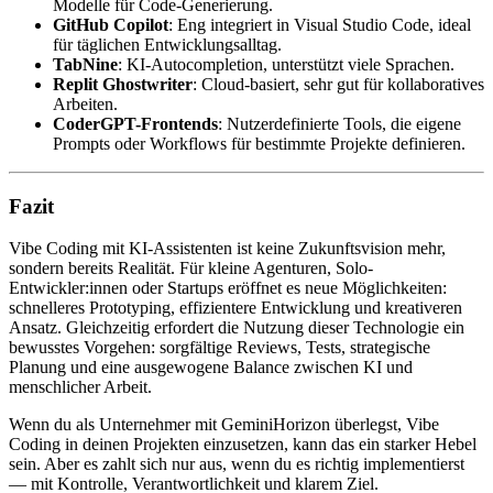
Modelle für Code-Generierung.
GitHub Copilot
: Eng integriert in Visual Studio Code, ideal
für täglichen Entwicklungsalltag.
TabNine
: KI-Autocompletion, unterstützt viele Sprachen.
Replit Ghostwriter
: Cloud-basiert, sehr gut für kollaboratives
Arbeiten.
CoderGPT-Frontends
: Nutzerdefinierte Tools, die eigene
Prompts oder Workflows für bestimmte Projekte definieren.
Fazit
Vibe Coding mit KI‑Assistenten ist keine Zukunftsvision mehr,
sondern bereits Realität. Für kleine Agenturen, Solo-
Entwickler:innen oder Startups eröffnet es neue Möglichkeiten:
schnelleres Prototyping, effizientere Entwicklung und kreativeren
Ansatz. Gleichzeitig erfordert die Nutzung dieser Technologie ein
bewusstes Vorgehen: sorgfältige Reviews, Tests, strategische
Planung und eine ausgewogene Balance zwischen KI und
menschlicher Arbeit.
Wenn du als Unternehmer mit GeminiHorizon überlegst, Vibe
Coding in deinen Projekten einzusetzen, kann das ein starker Hebel
sein. Aber es zahlt sich nur aus, wenn du es richtig implementierst
— mit Kontrolle, Verantwortlichkeit und klarem Ziel.