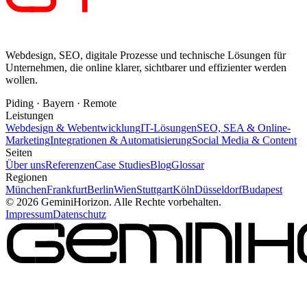
Webdesign, SEO, digitale Prozesse und technische Lösungen für
Unternehmen, die online klarer, sichtbarer und effizienter werden
wollen.
Piding · Bayern · Remote
Leistungen
Webdesign & Webentwicklung
IT-Lösungen
SEO, SEA & Online-
Marketing
Integrationen & Automatisierung
Social Media & Content
Seiten
Über uns
Referenzen
Case Studies
Blog
Glossar
Regionen
München
Frankfurt
Berlin
Wien
Stuttgart
Köln
Düsseldorf
Budapest
©
2026
GeminiHorizon. Alle Rechte vorbehalten.
Impressum
Datenschutz