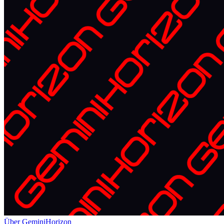
Über GeminiHorizon