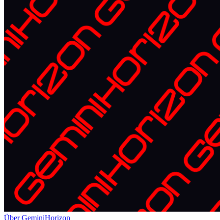
Über GeminiHorizon