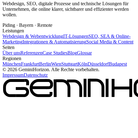
Webdesign, SEO, digitale Prozesse und technische Lösungen für
Unternehmen, die online klarer, sichtbarer und effizienter werden
wollen.
Piding · Bayern · Remote
Leistungen
Webdesign & Webentwicklung
IT-Lösungen
SEO, SEA & Online-
Marketing
Integrationen & Automatisierung
Social Media & Content
Seiten
Über uns
Referenzen
Case Studies
Blog
Glossar
Regionen
München
Frankfurt
Berlin
Wien
Stuttgart
Köln
Düsseldorf
Budapest
©
2026
GeminiHorizon. Alle Rechte vorbehalten.
Impressum
Datenschutz