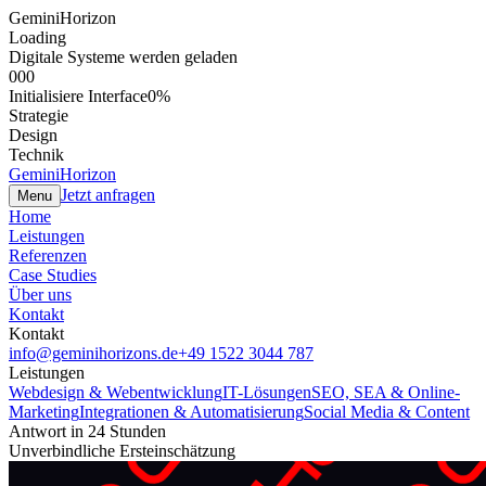
GeminiHorizon
Loading
Digitale Systeme werden geladen
000
Initialisiere Interface
0
%
Strategie
Design
Technik
GeminiHorizon
Jetzt anfragen
Menu
Home
Leistungen
Referenzen
Case Studies
Über uns
Kontakt
Kontakt
info@geminihorizons.de
+49 1522 3044 787
Leistungen
Webdesign & Webentwicklung
IT-Lösungen
SEO, SEA & Online-
Marketing
Integrationen & Automatisierung
Social Media & Content
Antwort in 24 Stunden
Unverbindliche Ersteinschätzung