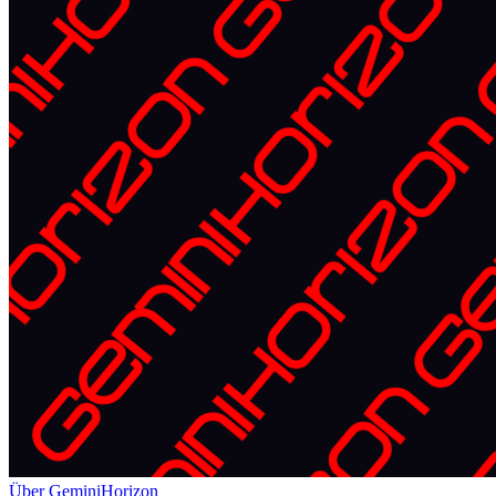
Über GeminiHorizon