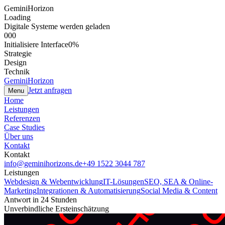
GeminiHorizon
Loading
Digitale Systeme werden geladen
000
Initialisiere Interface
0
%
Strategie
Design
Technik
GeminiHorizon
Jetzt anfragen
Menu
Home
Leistungen
Referenzen
Case Studies
Über uns
Kontakt
Kontakt
info@geminihorizons.de
+49 1522 3044 787
Leistungen
Webdesign & Webentwicklung
IT-Lösungen
SEO, SEA & Online-
Marketing
Integrationen & Automatisierung
Social Media & Content
Antwort in 24 Stunden
Unverbindliche Ersteinschätzung