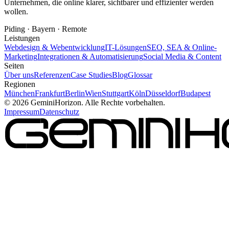
Unternehmen, die online klarer, sichtbarer und effizienter werden
wollen.
Piding · Bayern · Remote
Leistungen
Webdesign & Webentwicklung
IT-Lösungen
SEO, SEA & Online-
Marketing
Integrationen & Automatisierung
Social Media & Content
Seiten
Über uns
Referenzen
Case Studies
Blog
Glossar
Regionen
München
Frankfurt
Berlin
Wien
Stuttgart
Köln
Düsseldorf
Budapest
©
2026
GeminiHorizon. Alle Rechte vorbehalten.
Impressum
Datenschutz