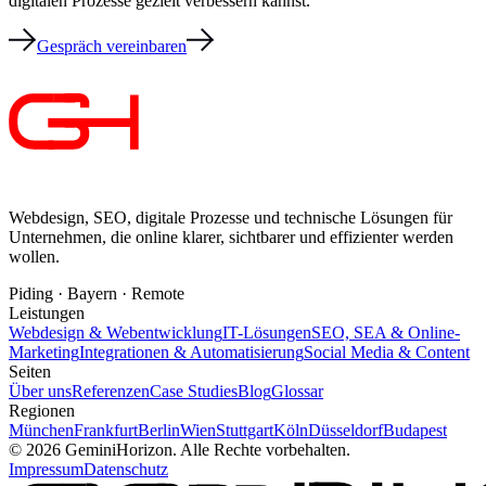
digitalen Prozesse gezielt verbessern kannst.
Gespräch vereinbaren
Webdesign, SEO, digitale Prozesse und technische Lösungen für
Unternehmen, die online klarer, sichtbarer und effizienter werden
wollen.
Piding · Bayern · Remote
Leistungen
Webdesign & Webentwicklung
IT-Lösungen
SEO, SEA & Online-
Marketing
Integrationen & Automatisierung
Social Media & Content
Seiten
Über uns
Referenzen
Case Studies
Blog
Glossar
Regionen
München
Frankfurt
Berlin
Wien
Stuttgart
Köln
Düsseldorf
Budapest
©
2026
GeminiHorizon. Alle Rechte vorbehalten.
Impressum
Datenschutz