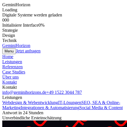
GeminiHorizon
Loading
Digitale Systeme werden geladen
000
Initialisiere Interface
0
%
Strategie
Design
Technik
GeminiHorizon
Jetzt anfragen
Menu
Home
Leistungen
Referenzen
Case Studies
Über uns
Kontakt
Kontakt
info@geminihorizons.de
+49 1522 3044 787
Leistungen
Webdesign & Webentwicklung
IT-Lösungen
SEO, SEA & Online-
Marketing
Integrationen & Automatisierung
Social Media & Content
Antwort in 24 Stunden
Unverbindliche Ersteinschätzung