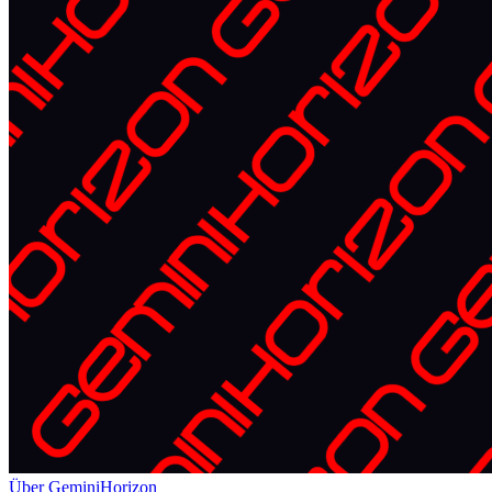
Über GeminiHorizon