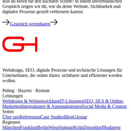
Bist du bereit für den nächsten Schritt? In einem unverbindlichen
Gespräch zeigen wir dir, wie du deine Website, Sichtbarkeit und
digitalen Prozesse gezielt verbessern kannst.
Gespräch vereinbaren
Webdesign, SEO, digitale Prozesse und technische Lösungen für
Unternehmen, die online klarer, sichtbarer und effizienter werden
wollen.
Piding · Bayern · Remote
Leistungen
Webdesign & Webentwicklung
IT-Lösungen
SEO, SEA & Online-
Marketing
Integrationen & Automatisierung
Social Media & Content
Seiten
Über uns
Referenzen
Case Studies
Blog
Glossar
Regionen
München
Frankfurt
Berlin
Wien
Stuttgart
Köln
Düsseldorf
Budapest