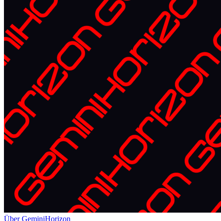
Über GeminiHorizon