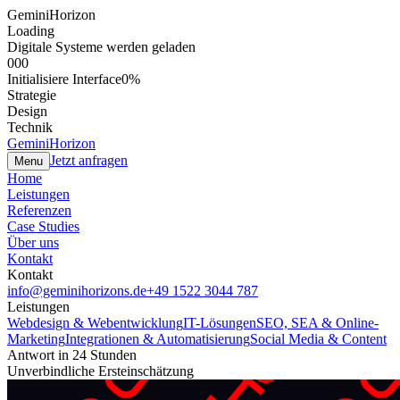
GeminiHorizon
Loading
Digitale Systeme werden geladen
000
Initialisiere Interface
0
%
Strategie
Design
Technik
GeminiHorizon
Jetzt anfragen
Menu
Home
Leistungen
Referenzen
Case Studies
Über uns
Kontakt
Kontakt
info@geminihorizons.de
+49 1522 3044 787
Leistungen
Webdesign & Webentwicklung
IT-Lösungen
SEO, SEA & Online-
Marketing
Integrationen & Automatisierung
Social Media & Content
Antwort in 24 Stunden
Unverbindliche Ersteinschätzung